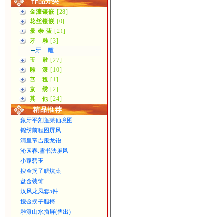
作品分类
金漆镶嵌
[28]
花丝镶嵌
[0]
景 泰 蓝
[21]
牙 雕
[3]
牙 雕
玉 雕
[27]
雕 漆
[10]
宫 毯
[1]
京 绣
[2]
其 他
[24]
精品推荐
象牙平刻蓬莱仙境图
锦绣前程图屏风
清皇帝吉服龙袍
沁园春.雪书法屏风
小家碧玉
搜金拐子腿炕桌
盘金装饰
汉风龙凤套5件
搜金拐子腿椅
雕漆山水插屏(售出)