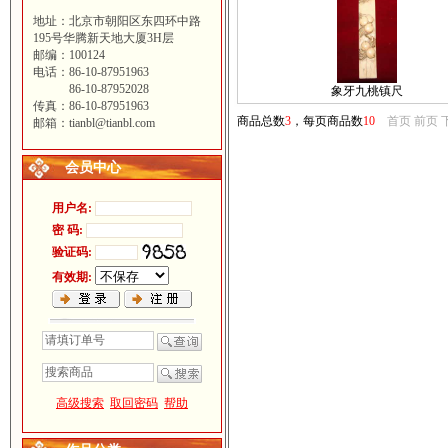
地址：北京市朝阳区东四环中路
195号华腾新天地大厦3H层
邮编：100124
电话：86-10-87951963
86-10-87952028
象牙九桃镇尺
传真：86-10-87951963
商品总数
3
，每页商品数
10
首页 前页
邮箱：tianbl@tianbl.com
会员中心
用户名:
密 码:
验证码:
有效期:
高级搜索
取回密码
帮助