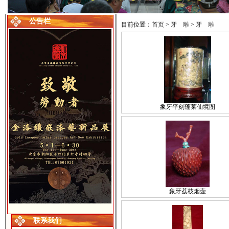
公告栏
目前位置：
首页
>
牙 雕
>
牙 雕
象牙平刻蓬莱仙境图
象牙荔枝烟壶
联系我们