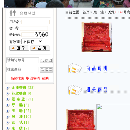
目前位置：
首页
>
雕 漆
> 浏览
0139
号商
用户名:
密 码:
验证码:
有效期:
高级搜索
取回密码
帮助
金漆镶嵌
[28]
花丝镶嵌
[0]
景 泰 蓝
[21]
牙 雕
[3]
玉 雕
[27]
雕 漆
[10]
宫 毯
[1]
京 绣
[2]