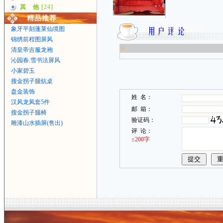
其 他
[24]
精品推荐
象牙平刻蓬莱仙境图
锦绣前程图屏风
☆
清皇帝吉服龙袍
沁园春.雪书法屏风
小家碧玉
搜金拐子腿炕桌
盘金装饰
姓 名：
汉风龙凤套5件
邮 箱：
搜金拐子腿椅
验证码：
雕漆山水插屏(售出)
评 论：
≤200字