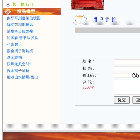
其 他
[24]
精品推荐
象牙平刻蓬莱仙境图
锦绣前程图屏风
☆
清皇帝吉服龙袍
沁园春.雪书法屏风
小家碧玉
搜金拐子腿炕桌
盘金装饰
姓 名：
汉风龙凤套5件
邮 箱：
搜金拐子腿椅
验证码：
雕漆山水插屏(售出)
评 论：
≤200字