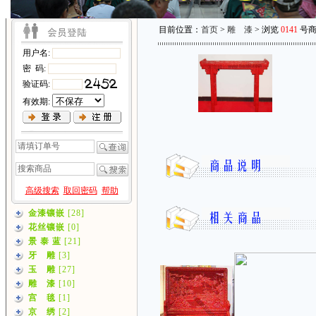
目前位置：
首页
>
雕 漆
> 浏览
0141
号商
用户名:
密 码:
验证码:
有效期:
高级搜索
取回密码
帮助
金漆镶嵌
[28]
花丝镶嵌
[0]
景 泰 蓝
[21]
牙 雕
[3]
玉 雕
[27]
雕 漆
[10]
宫 毯
[1]
京 绣
[2]