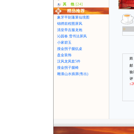
其 他
[24]
精品推荐
象牙平刻蓬莱仙境图
锦绣前程图屏风
☆
清皇帝吉服龙袍
沁园春.雪书法屏风
小家碧玉
搜金拐子腿炕桌
盘金装饰
姓
汉风龙凤套5件
邮
搜金拐子腿椅
验
雕漆山水插屏(售出)
评
≤2