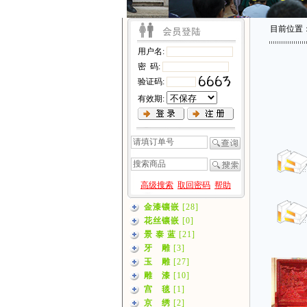
目前位置
用户名:
密 码:
验证码:
有效期:
高级搜索
取回密码
帮助
金漆镶嵌
[28]
花丝镶嵌
[0]
景 泰 蓝
[21]
牙 雕
[3]
玉 雕
[27]
雕 漆
[10]
宫 毯
[1]
京 绣
[2]