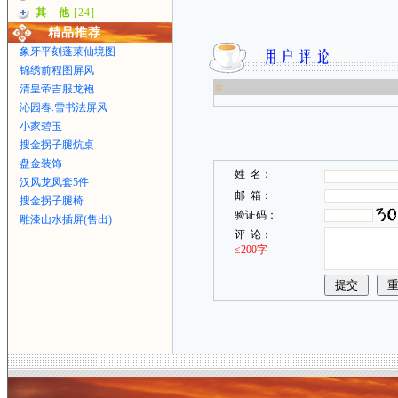
其 他
[24]
精品推荐
象牙平刻蓬莱仙境图
锦绣前程图屏风
☆
清皇帝吉服龙袍
沁园春.雪书法屏风
小家碧玉
搜金拐子腿炕桌
盘金装饰
姓 名：
汉风龙凤套5件
邮 箱：
搜金拐子腿椅
验证码：
雕漆山水插屏(售出)
评 论：
≤200字