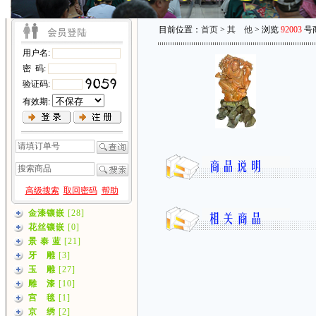
目前位置：
首页
>
其 他
> 浏览
92003
号
用户名:
密 码:
验证码:
有效期:
高级搜索
取回密码
帮助
金漆镶嵌
[28]
花丝镶嵌
[0]
景 泰 蓝
[21]
牙 雕
[3]
玉 雕
[27]
雕 漆
[10]
宫 毯
[1]
京 绣
[2]